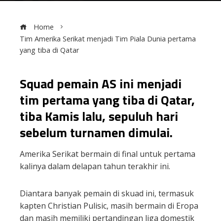
Home
Tim Amerika Serikat menjadi Tim Piala Dunia pertama
yang tiba di Qatar
Squad pemain AS ini menjadi
tim pertama yang tiba di Qatar,
ebook
tiba Kamis lalu, sepuluh hari
ter
sebelum turnamen dimulai.
Amerika Serikat bermain di final untuk pertama
edIn
kalinya dalam delapan tahun terakhir ini.
erest
Diantara banyak pemain di skuad ini, termasuk
kapten Christian Pulisic, masih bermain di Eropa
mbleupon
dan masih memiliki pertandingan liga domestik