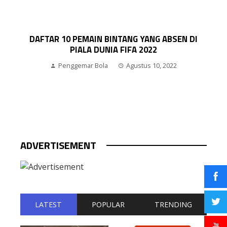
A
22
DAFTAR 10 PEMAIN BINTANG YANG ABSEN DI
PIALA DUNIA FIFA 2022
Penggemar Bola
Agustus 10, 2022
ADVERTISEMENT
LATEST
POPULAR
TRENDING