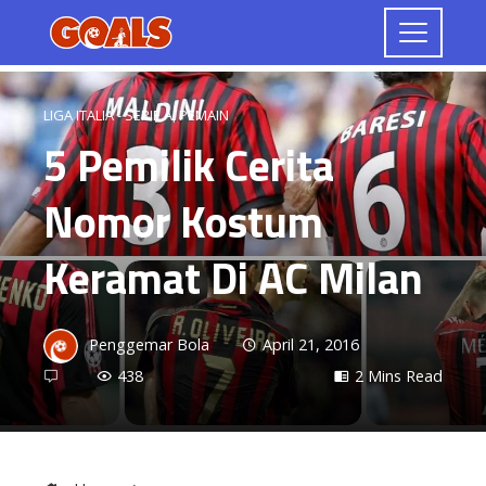
LIGA ITALIA - SERIE A
,
PEMAIN
5 Pemilik Cerita
Nomor Kostum
Keramat Di AC Milan
Penggemar Bola
April 21, 2016
438
2 Mins Read