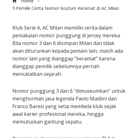
Home
5 Pemilik Cerita Nomor Kostum Keramat di AC Milan
Klub Serie A, AC Milan memiliki cerita dalam
pemakaian nomor punggung di jersey mereka.
ebook
Bila nomor 3 dan 6 disimpan Milan dan tidak
akan diturunkan kepada pemain lain, masih ada
ter
nomor lain yang dianggap “keramat” karena
dianggap pemilik sebelumnya pernah
edIn
mencatatkan sejarah.
erest
Nomor punggung 3 dan 6 “dimuseumkan” untuk
menghormati jasa legenda Paolo Maldini dan
mbleupon
Franco Baresi yang setia membela klub sejak
awal karier profesional mereka, hingga
memutuskan gantung sepatu.
l