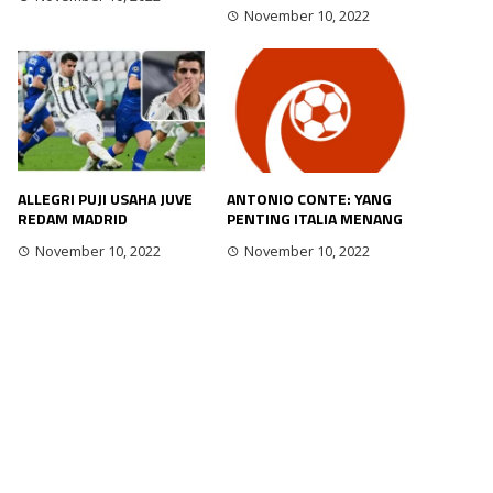
November 10, 2022
ALLEGRI PUJI USAHA JUVE
ANTONIO CONTE: YANG
REDAM MADRID
PENTING ITALIA MENANG
November 10, 2022
November 10, 2022