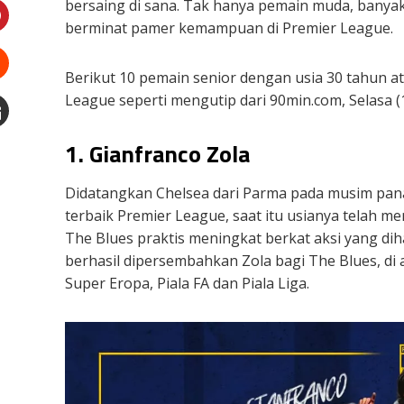
LinkedIn
bersaing di sana. Tak hanya pemain muda, banyak
berminat pamer kemampuan di Premier League.
Pinterest
Berikut 10 pemain senior dengan usia 30 tahun at
Stumbleupon
League seperti mengutip dari 90min.com, Selasa (
Email
1. Gianfranco Zola
e
Didatangkan Chelsea dari Parma pada musim panas
terbaik Premier League, saat itu usianya telah 
The Blues praktis meningkat berkat aksi yang dih
berhasil dipersembahkan Zola bagi The Blues, di 
Super Eropa, Piala FA dan Piala Liga.