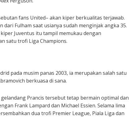
Alex Ferguson.
butan fans United– akan kiper berkualitas terjawab.
an dari Fulham saat usianya sudah menginjak angka 35.
kiper Juventus itu tampil memukau dengan
 satu trofi Liga Champions.
drid pada musim panas 2003, ia merupakan salah satu
bramovich berkuasa di sana.
, gelandang Prancis tersebut tetap bermain optimal dan
engan Frank Lampard dan Michael Essien. Selama lima
sembahkan dua trofi Premier League, Piala Liga dan