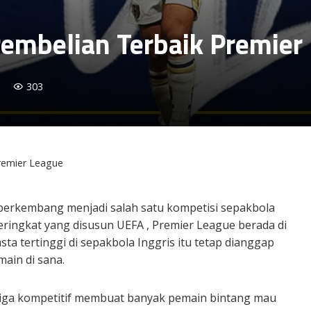
Pembelian Terbaik Premier
303
remier League
berkembang menjadi salah satu kompetisi sepakbola
eringkat yang disusun UEFA , Premier League berada di
sta tertinggi di sepakbola Inggris itu tetap dianggap
ain di sana.
 liga kompetitif membuat banyak pemain bintang mau