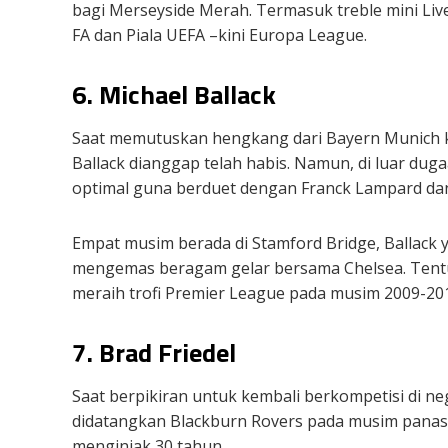
bagi Merseyside Merah. Termasuk treble mini Live
FA dan Piala UEFA –kini Europa League.
6. Michael Ballack
Saat memutuskan hengkang dari Bayern Munich k
Ballack dianggap telah habis. Namun, di luar dug
optimal guna berduet dengan Franck Lampard dan M
Empat musim berada di Stamford Bridge, Ballack
mengemas beragam gelar bersama Chelsea. Tentu
meraih trofi Premier League pada musim 2009-20
7. Brad Friedel
Saat berpikiran untuk kembali berkompetisi di neg
didatangkan Blackburn Rovers pada musim panas
menginjak 30 tahun.