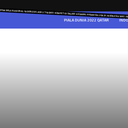
SEPAK BOLA NASIONAL INDONESIA. ADA 5 TINGKAT KOMPETISI DALAM HIERARKI PIRAMIDA LIGA DI INDONESIA SAAT IN
PIALA DUNIA 2022 QATAR
IND