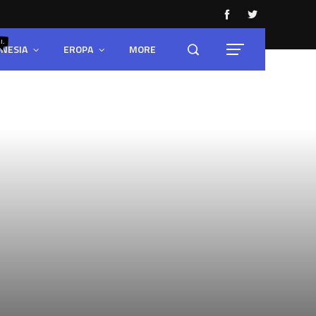
I.
ONESIA
EROPA
MORE