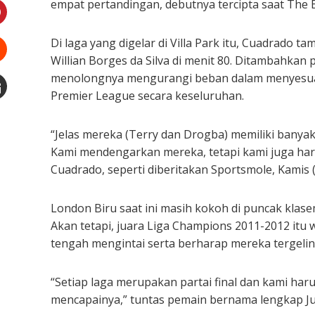
LinkedIn
empat pertandingan, debutnya tercipta saat The B
Pinterest
Di laga yang digelar di Villa Park itu, Cuadrado 
Willian Borges da Silva di menit 80. Ditambahkan
Stumbleupon
menolongnya mengurangi beban dalam menyesuai
Premier League secara keseluruhan.
Email
e
“Jelas mereka (Terry dan Drogba) memiliki banya
Kami mendengarkan mereka, tetapi kami juga haru
Cuadrado, seperti diberitakan Sportsmole, Kamis (
London Biru saat ini masih kokoh di puncak klas
Akan tetapi, juara Liga Champions 2011-2012 itu 
tengah mengintai serta berharap mereka tergelinc
“Setiap laga merupakan partai final dan kami har
mencapainya,” tuntas pemain bernama lengkap Jua