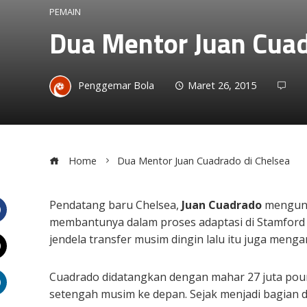
PEMAIN
Dua Mentor Juan Cuad
Penggemar Bola
Maret 26, 2015
Home
Dua Mentor Juan Cuadrado di Chelsea
Pendatang baru Chelsea,
Juan Cuadrado
mengun
membantunya dalam proses adaptasi di Stamford B
Facebook
jendela transfer musim dingin lalu itu juga men
Twitter
Cuadrado didatangkan dengan mahar 27 juta poun
setengah musim ke depan. Sejak menjadi bagian d