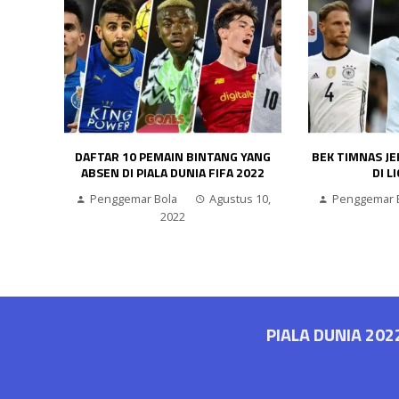
BOLA!
DAFTAR 10 PEMAIN BINTANG YANG
BEK TIMNAS J
ABSEN DI PIALA DUNIA FIFA 2022
DI L
1, 2016
Penggemar Bola
Agustus 10,
Penggemar 
2022
PIALA DUNIA 202