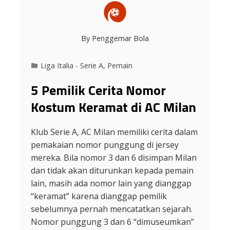
By
Penggemar Bola
Liga Italia - Serie A
,
Pemain
5 Pemilik Cerita Nomor
Kostum Keramat di AC Milan
Klub Serie A, AC Milan memiliki cerita dalam
pemakaian nomor punggung di jersey
mereka. Bila nomor 3 dan 6 disimpan Milan
dan tidak akan diturunkan kepada pemain
lain, masih ada nomor lain yang dianggap
“keramat” karena dianggap pemilik
sebelumnya pernah mencatatkan sejarah.
Nomor punggung 3 dan 6 “dimuseumkan”