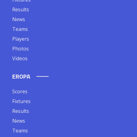
Results
News
Teams
Players
Photos
Videos
EROPA
Scores
Fixtures
Results
News
Teams