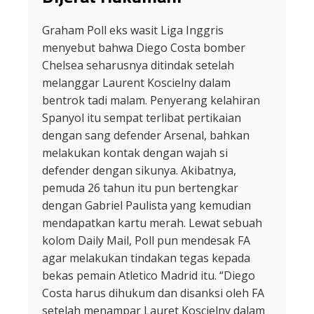
Graham Poll eks wasit Liga Inggris
menyebut bahwa Diego Costa bomber
Chelsea seharusnya ditindak setelah
melanggar Laurent Koscielny dalam
bentrok tadi malam. Penyerang kelahiran
Spanyol itu sempat terlibat pertikaian
dengan sang defender Arsenal, bahkan
melakukan kontak dengan wajah si
defender dengan sikunya. Akibatnya,
pemuda 26 tahun itu pun bertengkar
dengan Gabriel Paulista yang kemudian
mendapatkan kartu merah. Lewat sebuah
kolom Daily Mail, Poll pun mendesak FA
agar melakukan tindakan tegas kepada
bekas pemain Atletico Madrid itu. “Diego
Costa harus dihukum dan disanksi oleh FA
setelah menampar Lauret Koscielny dalam