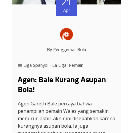
21
Apr
By
Penggemar Bola
Liga Spanyol - La Liga
,
Pemain
Agen: Bale Kurang Asupan
Bola!
Agen Gareth Bale percaya bahwa
penampilan pemain Wales yang semakin
menurun akhir-akhir ini disebabkan karena
kurangnya asupan bola. Ia juga