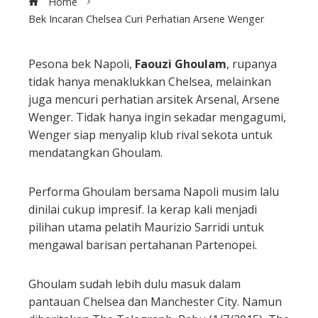
Home
Bek Incaran Chelsea Curi Perhatian Arsene Wenger
Pesona bek Napoli,
Faouzi Ghoulam
, rupanya
tidak hanya menaklukkan Chelsea, melainkan
ebook
juga mencuri perhatian arsitek Arsenal, Arsene
Wenger. Tidak hanya ingin sekadar mengagumi,
ter
Wenger siap menyalip klub rival sekota untuk
mendatangkan Ghoulam.
edIn
Performa Ghoulam bersama Napoli musim lalu
erest
dinilai cukup impresif. Ia kerap kali menjadi
pilihan utama pelatih Maurizio Sarridi untuk
mbleupon
mengawal barisan pertahanan Partenopei.
l
Ghoulam sudah lebih dulu masuk dalam
pantauan Chelsea dan Manchester City. Namun