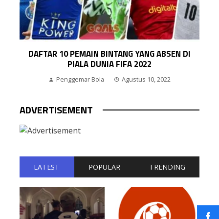
BEK TIMNAS JERMAN TERTARIK MAIN DI LIGA
INGGRIS
Penggemar Bola
Juni 22, 2016
 DI
ADVERTISEMENT
LATEST
POPULAR
TRENDING