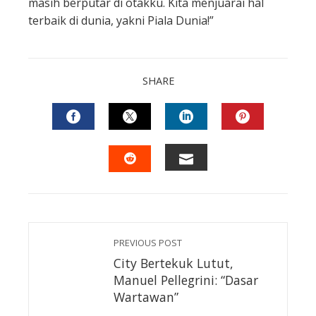
masih berputar di otakku. Kita menjuarai hal
terbaik di dunia, yakni Piala Dunia!”
SHARE
FACEBOOK
TWITTER
LINKEDIN
PINTEREST
EMAIL
STUMBLEUPON
PREVIOUS POST
City Bertekuk Lutut,
Manuel Pellegrini: “Dasar
Wartawan”