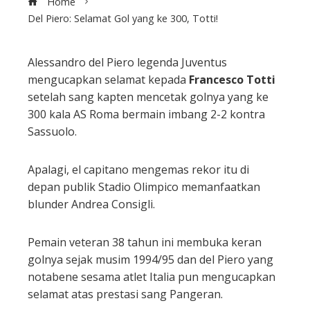
Home
Del Piero: Selamat Gol yang ke 300, Totti!
Alessandro del Piero legenda Juventus
mengucapkan selamat kepada
Francesco Totti
ebook
setelah sang kapten mencetak golnya yang ke
300 kala AS Roma bermain imbang 2-2 kontra
ter
Sassuolo.
edIn
Apalagi, el capitano mengemas rekor itu di
depan publik Stadio Olimpico memanfaatkan
erest
blunder Andrea Consigli.
mbleupon
Pemain veteran 38 tahun ini membuka keran
golnya sejak musim 1994/95 dan del Piero yang
l
notabene sesama atlet Italia pun mengucapkan
selamat atas prestasi sang Pangeran.