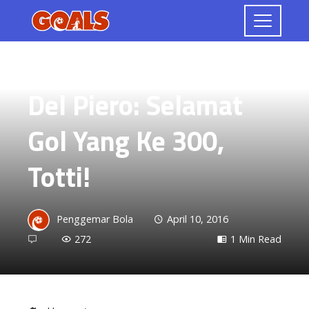
PEMAIN
Del Piero: Selamat
Gol Yang Ke 300,
Totti!
Penggemar Bola
April 10, 2016
272
1 Min Read